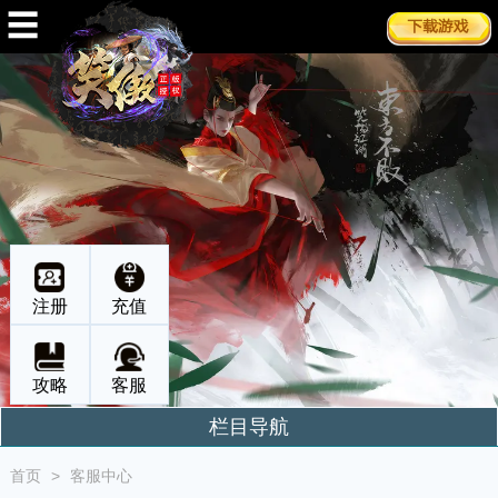
☰
注册
充值
攻略
客服
栏目导航
首页
>
客服中心